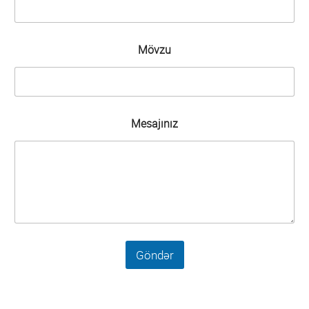
Qrupun üzvləri
Rəqəmsal ödənişlər sahəsində fırıldaqçılıq
Ümumi məlumat
əməliyyatlarına qarşı mübarizə
Qrupun üzvləri
Mövzu
ESİ və Dayanıqlı bankçılıq
Ümumi məlumat
Data və Süni intellekt üzrə Ekspert Qrupu
Qrupun üzvləri
Mesajınız
Göndər