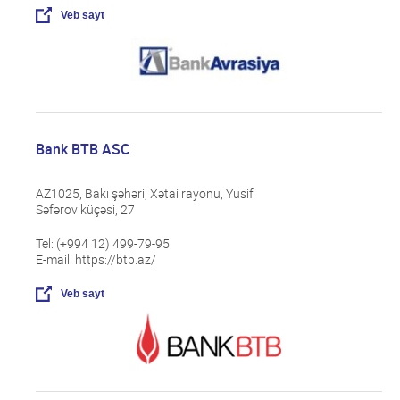
Veb sayt
Bank BTB ASC
AZ1025, Bakı şəhəri, Xətai rayonu, Yusif
Səfərov küçəsi, 27
Tel: (+994 12) 499-79-95
E-mail: https://btb.az/
Veb sayt