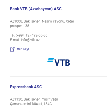
Bank VTB (Azərbaycan) ASC
AZ1008, Bakı şəhəri, Nəsimi rayonu, Xətai
prospekti 38
Tel: (+994 12) 492-00-80
E-mail: info@vtb.az
Veb sayt
Expressbank ASC
AZ1130, Bakı şəhəri, Yusif Vəzir
Çəmənzəminli küçəsi, 134C