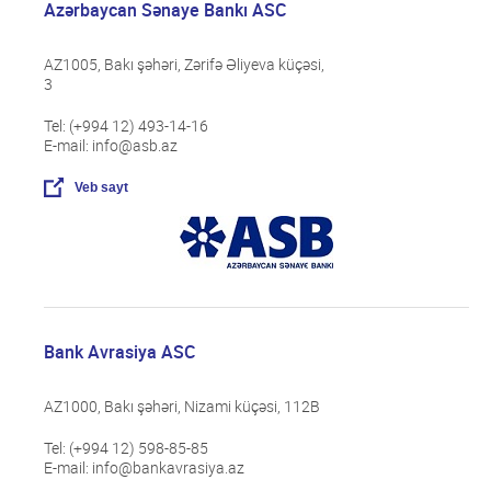
Azərbaycan Sənaye Bankı ASC
AZ1005, Bakı şəhəri, Zərifə Əliyeva küçəsi,
3
Tel: (+994 12) 493-14-16
E-mail: info@asb.az
Veb sayt
Bank Avrasiya ASC
AZ1000, Bakı şəhəri, Nizami küçəsi, 112B
Tel: (+994 12) 598-85-85
E-mail: info@bankavrasiya.az