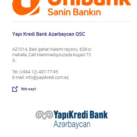
Yapı Kredi Bank Azərbaycan QSC
AZ1014, Bakı şəhəri Nəsimi rayonu, 628-ci
məhəllə, Cəlil Məmmədquluzadə küçəsi 73
G.
Tel: (+994 12) 497-77-95
E-mail: info@yapikredi.com.az
Veb sayt