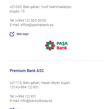
AZ1005, Bakı şəhəri, Yusif Məmmədəliyev
küçəsi, 15
Tel: (+994 12) 505-50-00
E-mail: office@pashabank.az
Veb sayt
Premium Bank ASC
AZ1110, Bakı şəhəri, Həsən Əliyev küçəri,
131A(+994 12) 931
Tel: (+994 12) 931
E-mail: info@banksilkway.az