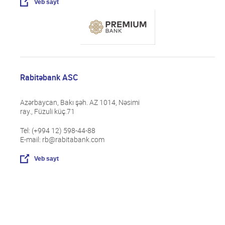
Veb sayt
Rabitəbank ASC
Azərbaycan, Bakı şəh. AZ 1014, Nəsimi
ray., Füzuli küç.71
Tel: (+994 12) 598-44-88
E-mail: rb@rabitabank.com
Veb sayt