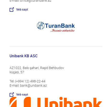
E-mail: office@turanbank.az
Veb sayt
Unibank KB ASC
AZ1022, Bakı şəhəri, Rəşid Behbudov
küçəsi, 57
Tel: (+994 12) 498-22-44
E-mail: bank@unibank.az
Veb sayt