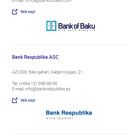
E-mail: office@bankofbaku.com
Veb sayt
Bank Respublika ASC
AZ1000, Bakı şəhəri, Xəqani küçəsi, 21
Tel: (+994 12) 598-08-00
E-mail: info@bankrespublika.az
Veb sayt