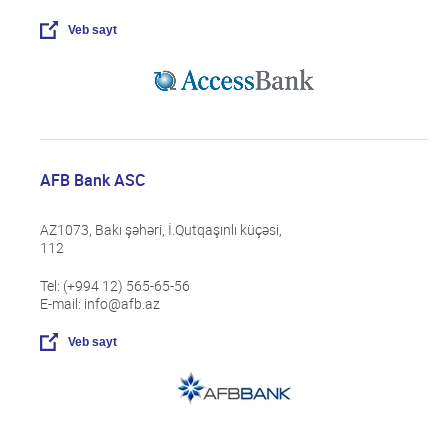
Qrupun üzvləri
Rəqəmsal ödənişlər sahəsində fırıldaqçılıq
Ümumi məlumat
Veb sayt
əməliyyatlarına qarşı mübarizə
Qrupun üzvləri
ESİ və Dayanıqlı bankçılıq
Ümumi məlumat
Data və Süni intellekt üzrə Ekspert Qrupu
Qrupun üzvləri
AFB Bank ASC
AZ1073, Bakı şəhəri, İ.Qutqaşınlı küçəsi,
112
Tel: (+994 12) 565-65-56
E-mail: info@afb.az
Veb sayt