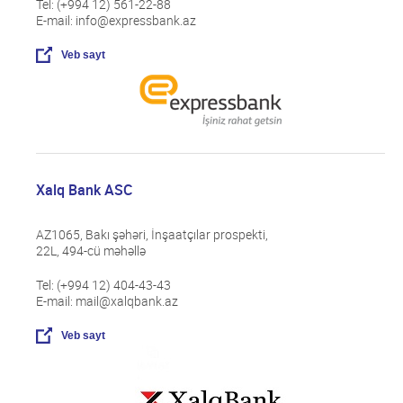
Tel: (+994 12) 561-22-88
E-mail: info@expressbank.az
Veb sayt
Xalq Bank ASC
AZ1065, Bakı şəhəri, İnşaatçılar prospekti,
22L, 494-cü məhəllə
Tel: (+994 12) 404-43-43
E-mail: mail@xalqbank.az
Veb sayt