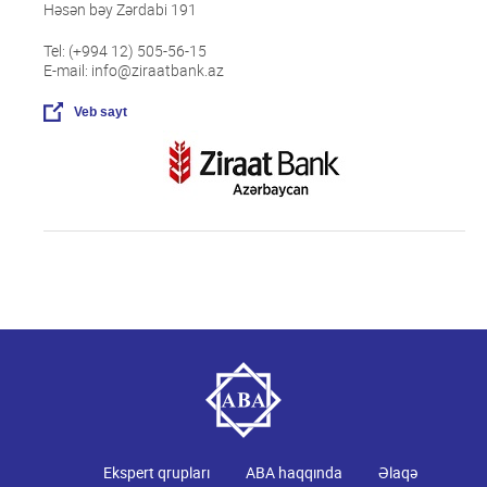
Həsən bəy Zərdabi 191
Tel: (+994 12) 505-56-15
E-mail: info@ziraatbank.az
Veb sayt
Ekspert qrupları
ABA haqqında
Əlaqə