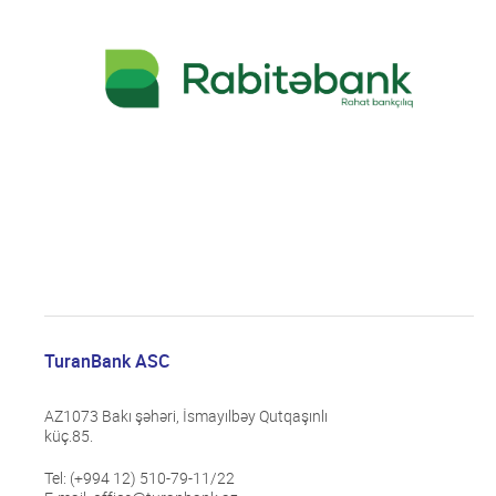
TuranBank ASC
AZ1073 Bakı şəhəri, İsmayılbəy Qutqaşınlı
küç.85.
Tel: (+994 12) 510-79-11/22