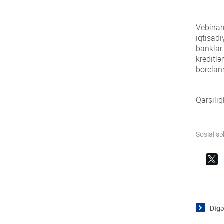
Vebinar
iqtisad
banklar 
kreditlə
borclan
Qarşılıq
Sosial ş
Digə