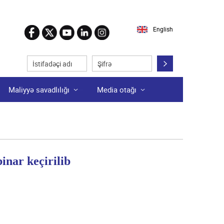
English
Maliyyə savadlılığı
Media otağı
nar keçirilib