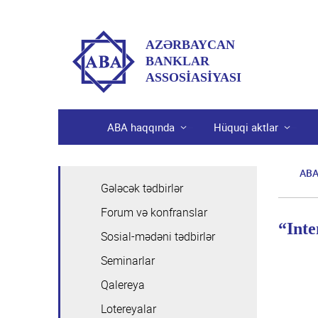
AZƏRBAYCAN
BANKLAR
ASSOSİASİYASI
ABA haqqında
Hüquqi aktlar
AB
Gələcək tədbirlər
ABA haqqında
Forum və konfranslar
ABA-nın tarixi
Hüquqi aktlar
“Inte
Sosial-mədəni tədbirlər
Missiyamız və vizyonumuz
Qanunlar
Ekspert qrupları
Seminarlar
Dəyərlərimiz
Azərbaycan Respublikası Prezidentinin aktları
Qalereya
Hüquqi məsələlər
Tədbirlər
Üzvlərimiz
Nazirlər Kabinetinin aktları
Lotereyalar
İT və İT təhlükəsizlik
Ümumi məlumat
Təşkilatı struktur
Üzvlük şərtləri