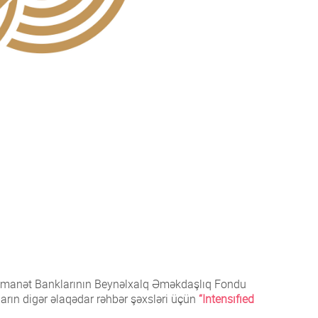
a Əmanət Banklarının Beynəlxalq Əməkdaşlıq Fondu
ların digər əlaqədar rəhbər şəxsləri üçün
“Intensıfıed