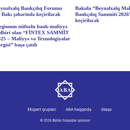
ynəlxalq Bankçılıq Forumu
Bakıda “Beynəlxalq Mal
 Bakı şəhərində keçiriləcək
Bankçılıq Sammiti 2026”
keçiriləcək
egionun nüfuzlu bank-maliyyə
ədbiri olan “FİNTEX SAMMİT
025 – Maliyyə və Texnologiyalar
rgisi” başa çatdı
Ekspert qrupları
ABA haqqında
Əlaqə
© 2026 Bütün hüquqlar qorunur