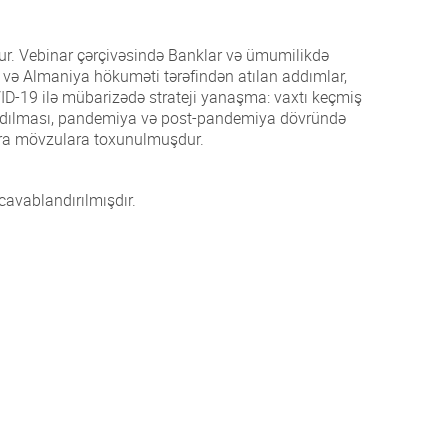
ur. Vebinar çərçivəsində Banklar və ümumilikdə
ı və Almaniya hökuməti tərəfindən atılan addımlar,
COVID-19 ilə mübarizədə strateji yanaşma: vaxtı keçmiş
 yaradılması, pandemiya və post-pandemiya dövründə
ıra mövzulara toxunulmuşdur.
 cavablandırılmışdır.