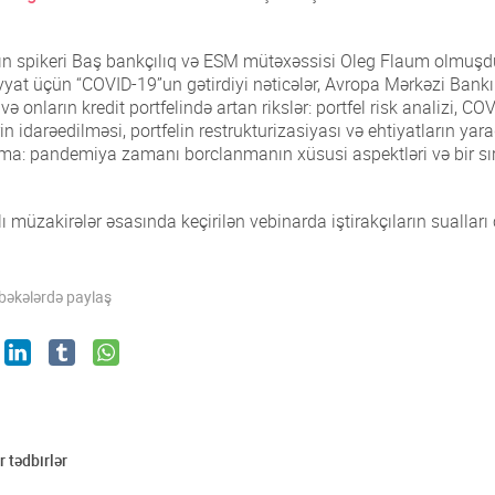
ın spikeri Baş bankçılıq və ESM mütəxəssisi Oleg Flaum olmuşd
iyyat üçün “COVID-19”un gətirdiyi nəticələr, Avropa Mərkəzi Bank
və onların kredit portfelində artan rikslər: portfel risk analizi, 
rin idarəedilməsi, portfelin restrukturizasiyası və ehtiyatların
ma: pandemiya zamanı borclanmanın xüsusi aspektləri və bir s
lı müzakirələr əsasında keçirilən vebinarda iştirakçıların sualları
əbəkələrdə paylaş
r tədbirlər