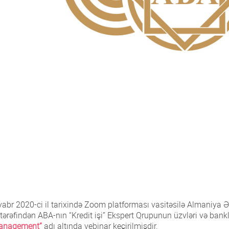
yabr 2020-ci il tarixində Zoom platforması vasitəsilə Almaniy
tərəfindən ABA-nın “Kredit işi” Ekspert Qrupunun üzvləri və bank
anagement”
adı altında vebinar keçirilmişdir.