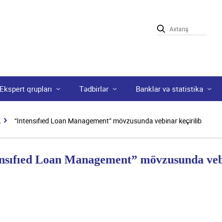
Ekspert qrupları
Tədbirlər
Banklar və statistika
A
“Intensıfıed Loan Management” mövzusunda vebinar keçirilib
nsıfıed Loan Management” mövzusunda vebi