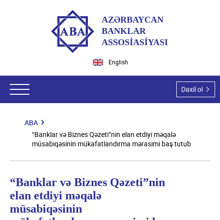
AZƏRBAYCAN
BANKLAR
ASSOSİASİYASI
English
Daxil ol
ABA
ABA haqqında
“Banklar və Biznes Qəzeti”nin elan etdiyi məqalə
müsabiqəsinin mükafatlandırma mərasimi baş tutub
ABA-nın tarixi
Hüquqi aktlar
Missiyamız və vizyonumuz
Qanunlar
Ekspert qrupları
“Banklar və Biznes Qəzeti”nin
Dəyərlərimiz
Azərbaycan Respublikası Prezidentinin aktları
elan etdiyi məqalə
Hüquqi məsələlər
Tədbirlər
Üzvlərimiz
müsabiqəsinin
Nazirlər Kabinetinin aktları
İT və İT təhlükəsizlik
Ümumi məlumat
Təşkilatı struktur
Üzvlük şərtləri