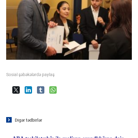
Sosial şəbəkələrdə paylaş
Digər tədbirlər