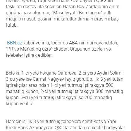
Biznes” Qəzeti, Yapı Kredi Bank Azərbaycan QSC-nin
Qrupun üzvləri
təşkilati dəstəyi ilə keçirilən Həsən Bəy Zərdabinin anım
Rəqəmsal ödənişlər sahəsində fırıldaqçılıq
Ümumi məlumat
əməliyyatlarına qarşı mübarizə
gününə həsr olunmuş “Məsuliyyətli Borclanma” adlı
Qrupun üzvləri
məqalə müsabiqəsinin mükafatlandırma mərasimi baş
ESİ və Dayanıqlı bankçılıq
Ümumi məlumat
tutub.
Data və Süni intellekt üzrə Ekspert Qrupu
Qrupun üzvləri
BBN.az
xəbər verir ki, tədbirdə ABA-nın nümayəndələri,
“PR və Marketinq üzrə” Ekspert Qrupunun üzvləri və
tələbələr iştirak ediblər.
Belə ki, 1-ci yerə Fərqanə Qafarova, 2-ci yerə Aydın Səlimli
3-cü yerə isə Camal Nağıyev layiq görülüb. İlk 3 yeri tutan
iştirakçılar arasından 1-ci yeri tutmuş iştirakçıya 500
manatlıq kupon, 2-ci yeri tutmuş iştirakçıya 300 manatlıq
kupon, 3-cü yeri tutmuş iştirakçıya isə 200 manatlıq
kupon verilib.
Həmçinin, ilk 8 yeri tutmuş tələbələrə sertifikat və Yapı
Kredi Bank Azərbaycan QSC tərəfindən müxtəlif hədiyyələr