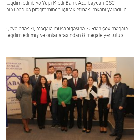
təqdim edilib və Yapı Kredi Bank Azərbaycan QSC-
ninTəcrübə proqramında iştirak etmək imkanı yaradılıb.
Qeyd edək ki, məqalə müsabiqəsinə 20-dən çox məqalə
təqdim edilmiş və onlar arasından 8 məqalə yer tutub.