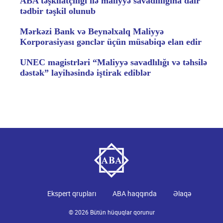
ABA təşkilatçılığı ilə maliyyə savadlılığına dair
tədbir təşkil olunub
Mərkəzi Bank və Beynəlxalq Maliyyə
Korporasiyası gənclər üçün müsabiqə elan edir
UNEC magistrləri “Maliyyə savadlılığı və təhsilə
dəstək” layihəsində iştirak ediblər
Ekspert qrupları
ABA haqqında
Əlaqə
© 2026 Bütün hüquqlar qorunur