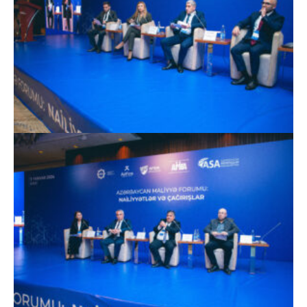
Qrupun üzvləri
Rəqəmsal ödənişlər sahəsində fırıldaqçılıq
Ümumi məlumat
əməliyyatlarına qarşı mübarizə
Qrupun üzvləri
ESİ və Dayanıqlı bankçılıq
Ümumi məlumat
Data və Süni intellekt üzrə Ekspert Qrupu
Qrupun üzvləri