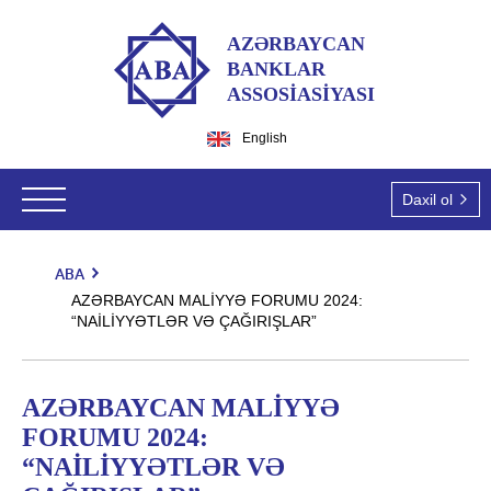
AZƏRBAYCAN
BANKLAR
ASSOSİASİYASI
English
Daxil ol
ABA
ABA haqqında
AZƏRBAYCAN MALİYYƏ FORUMU 2024:
“NAİLİYYƏTLƏR VƏ ÇAĞIRIŞLAR”
ABA-nın tarixi
Hüquqi aktlar
Missiyamız və vizyonumuz
Qanunlar
Ekspert qrupları
AZƏRBAYCAN MALİYYƏ
Dəyərlərimiz
Azərbaycan Respublikası Prezidentinin aktları
FORUMU 2024:
Hüquqi məsələlər
Tədbirlər
Üzvlərimiz
“NAİLİYYƏTLƏR VƏ
Nazirlər Kabinetinin aktları
İT və İT təhlükəsizlik
Ümumi məlumat
Təşkilatı struktur
Üzvlük şərtləri