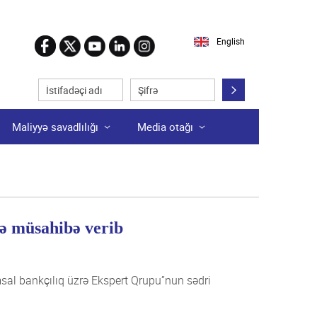
English
Maliyyə savadlılığı
Media otağı
ə müsahibə verib
sal bankçılıq üzrə Ekspert Qrupu”nun sədri