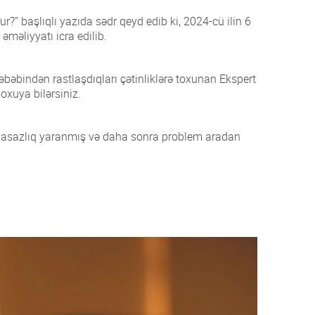
” başlıqlı yazıda sədr qeyd edib ki, 2024-cü ilin 6
məliyyatı icra edilib.
bəbindən rastlaşdıqları çətinliklərə toxunan Ekspert
oxuya bilərsiniz.
ə nasazlıq yaranmış və daha sonra problem aradan