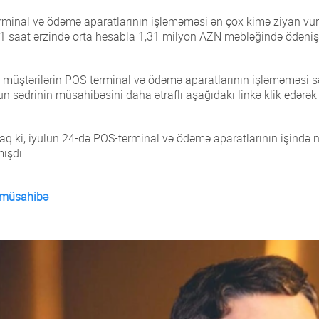
minal və ödəmə aparatlarının işləməməsi ən çox kimə ziyan vurur?
 1 saat ərzində orta hesabla 1,31 milyon AZN məbləğində ödəniş ə
 müştərilərin POS-terminal və ödəmə aparatlarının işləməməsi sə
 sədrinin müsahibəsini daha ətraflı aşağıdakı linkə klik edərək 
esabat
daq ki, iyulun 24-də POS-terminal və ödəmə aparatlarının işind
mışdı.
 müsahibə
iəsi
ert Qrupu
rına qarşı mübarizə