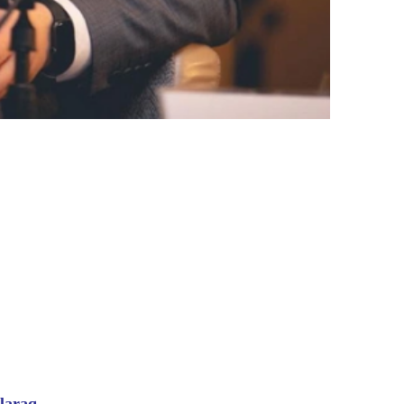
laraq