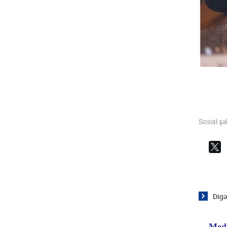
Sosial ş
Digə
Medi