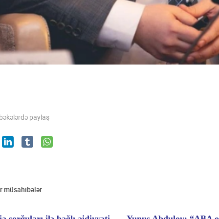
əbəkələrdə paylaş
r müsahibələr
a sorğuları ilə bağlı aidiyyəti
Yunus Abdulov: “ABA o