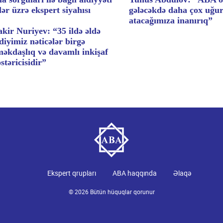
lər üzrə ekspert siyahısı
gələcəkdə daha çox uğu
atacağımıza inanırıq”
kir Nuriyev: “35 ildə əldə
diyimiz nəticələr birgə
məkdaşlıq və davamlı inkişaf
stəricisidir”
Ekspert qrupları
ABA haqqında
Əlaqə
© 2026 Bütün hüquqlar qorunur