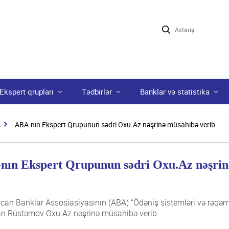
Ekspert qrupları
Tədbirlər
Banklar və statistika
A
ABA-nın Ekspert Qrupunun sədri Oxu.Az nəşrinə müsahibə verib
nın Ekspert Qrupunun sədri Oxu.Az nəşrin
can Banklar Assosiasiyasının (ABA) “Ödəniş sistemləri və rəqəm
n Rüstəmov Oxu.Az nəşrinə müsahibə verib.