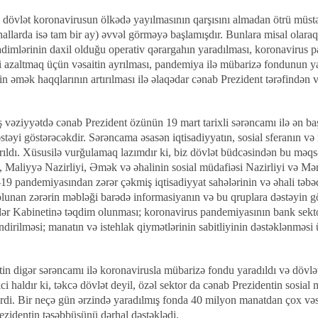
 dövlət koronavirusun ölkədə yayılmasının qarşısını almadan ötrü müstəs
 hallarda isə tam bir ay) əvvəl görməyə başlamışdır. Bunlara misal olaraq
adimlərinin daxil olduğu operativ qərargahın yaradılması, koronavirus p
ini azaltmaq üçün vəsaitin ayrılması, pandemiya ilə mübarizə fondunun ya
in əmək haqqlarının artırılması ilə əlaqədar cənab Prezident tərəfindən 
 vəziyyətdə cənab Prezident özünün 19 mart tarixli sərəncamı ilə ən başl
əstəyi göstərəcəkdir. Sərəncama əsasən iqtisadiyyatın, sosial sferanın v
rıldı. Xüsusilə vurğulamaq lazımdır ki, biz dövlət büdcəsindən bu məqsəd
i, Maliyyə Nazirliyi, Əmək və əhalinin sosial müdafiəsi Nazirliyi və Mə
 pandemiyasından zərər çəkmiş iqtisadiyyat sahələrinin və əhali təbəq
lunan zərərin məbləği barədə informasiyanın və bu qruplara dəstəyin göst
lər Kabinetinə təqdim olunması; koronavirus pandemiyasının bank sekto
dirilməsi; manatın və istehlak qiymətlərinin sabitliyinin dəstəklənməsi ü
tin digər sərəncamı ilə koronavirusla mübarizə fondu yaradıldı və dövlə
ci haldır ki, təkcə dövlət deyil, özəl sektor da cənab Prezidentin sosia
rdi. Bir neçə gün ərzində yaradılmış fonda 40 milyon manatdan çox vəs
ezidentin təşəbbüsünü dərhal dəstəklədi.