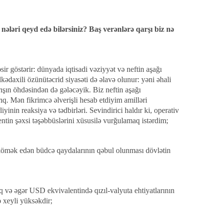
nələri qeyd edə bilərsiniz? Baş verənlərə qarşı biz nə
sir göstərir: dünyada iqtisadi vəziyyət və neftin aşağı
kədaxili özünütəcrid siyasəti də əlavə olunur: yəni əhali
rışın öhdəsindən də gələcəyik. Biz neftin aşağı
ıq. Mən fikrimcə əlverişli hesab etdiyim amilləri
yinin reaksiya və tədbirləri. Sevindirici haldır ki, operativ
entin şəxsi təşəbbüslərini xüsusilə vurğulamaq istərdim;
ğa kömək edən büdcə qaydalarının qəbul olunması dövlətin
şuq və əgər USD ekvivalentində qızıl-valyuta ehtiyatlarının
 xeyli yüksəkdir;