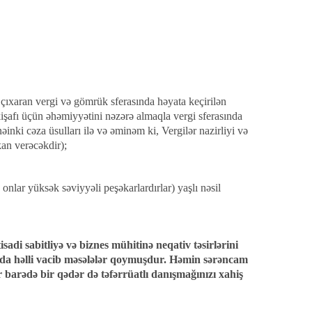
b çıxaran vergi və gömrük sferasında həyata keçirilən
nkişafı üçün əhəmiyyətini nəzərə almaqla vergi sferasında
 nəinki cəza üsulları ilə və əminəm ki, Vergilər nazirliyi və
kan verəcəkdir);
 onlar yüksək səviyyəli peşəkarlardırlar) yaşlı nəsil
sadi sabitliyə və biznes mühitinə neqativ təsirlərini
nda həlli vacib məsələlər qoymuşdur. Həmin sərəncam
r barədə bir qədər də təfərrüatlı danışmağınızı xahiş