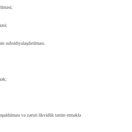
rilməsi;
əsi;
inin subsidiyalaşdırılması.
mək;
şaldılması və zəruri likvidlik təmin etməklə