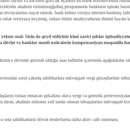
tların sayına və həcminə görə ilk üçlükdə idi.Bank koronavirusla müba
ezidentin əhalinin özünüməşğulluq proqramında bankların iştirakı barəd
ın tövsiyələrinə riayət edərək, bank köhnə versiya internet-bankinq xidm
ə rahat versiyaya keçirmiş, onlara bütün əməliyyatlarını distant həyata 
yekun sual: Sizin də qeyd etdiyiniz kimi xarici şoklar iqtisadiyyatı
cə dövlət və banklar mənfi nəticələrin kompensasiyası məqsədilə han
krimcə dövlətin görməli olduğu əsas tədbirlər içərisində aşağıdakılar ol
avirusdan zərər çəkmiş sahibkarlara müvəqqəti vergi güzəştlərinin tətbi
şlarını ixtisar etməyən şirkətlərə əlavə vergi və gömrük preferensiyalar
i itirən, əhalinin nisbətən zəif təmin olunan təbəqələrinə müvəqqəti ko
və orta sahibkarların dövlət tenderlərinə daha aktiv cəlb olunması;