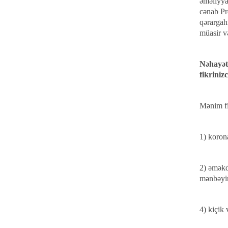
əməliyya
cənab Pr
qərargah
müasir v
Nəhayət 
fikriniz
Mənim fi
1) koron
2) əməkda
mənbəyin
4) kiçik 