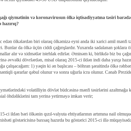
şağı qiymətinin və koronavirusun ölkə iqtisadiyyatına təsiri barədə 
ə hazırıq?
c edən ölkələrdən biri olaraq ölkəmizə eyni anda iki xarici amil mənfi tə
i. Bunlar da ölkə üçün ciddi çağırışlardır. Yuxarıda sadalanan şoklara öl
allar alır və xidmətlər istehlak edirlər. Əminəm ki, birlikdə biz bu çağı
inə əvvəlki dövrlərdən, misal olaraq 2015-ci ildən indi daha yaxşı hazır
a çalışacağam: 1) yəqin ki ən başlıcası – böhran şəraitində ölkə rəhbərli
məntiqli qərarlar qəbul olunur və sonra uğurla icra olunur. Cənab Prezid
qiymətlərindəki volatilliyin dövlət büdcəsinə mənfi təsirlərini azaltma
sial öhdəliklərini tam yerinə yetirməyə imkan verir;
15-ci ildən bəri ölkənin qızıl-valyuta ehtiyatlarının artımına nail olmu
sbəti göstəricisinə baxsaq hazırda bu göstərici 2015-ci illə müqayisədə