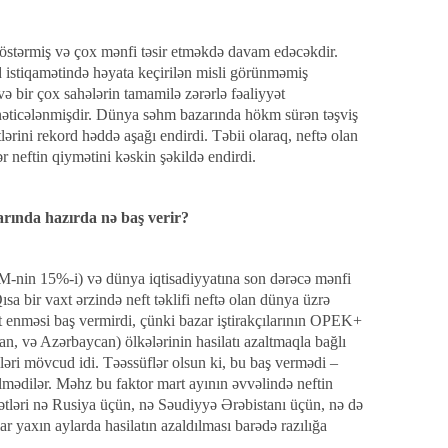
östərmiş və çox mənfi təsir etməkdə davam edəcəkdir.
 istiqamətində həyata keçirilən misli görünməmiş
və bir çox sahələrin tamamilə zərərlə fəaliyyət
ə nəticələnmişdir. Dünya səhm bazarında hökm sürən təşviş
lərini rekord həddə aşağı endirdi. Təbii olaraq, neftə olan
 neftin qiymətini kəskin şəkildə endirdi.
zarında hazırda nə baş verir?
M-nin 15%-i) və dünya iqtisadiyyatına son dərəcə mənfi
ısa bir vaxt ərzində neft təklifi neftə olan dünya üzrə
enməsi baş vermirdi, çünki bazar iştirakçılarının OPEK+
tan, və Azərbaycan) ölkələrinin hasilatı azaltmaqla bağlı
tiləri mövcud idi. Təəssüflər olsun ki, bu baş vermədi –
bilmədilər. Məhz bu faktor mart ayının əvvəlində neftin
ətləri nə Rusiya üçün, nə Səudiyyə Ərəbistanı üçün, nə də
ar yaxın aylarda hasilatın azaldılması barədə razılığa