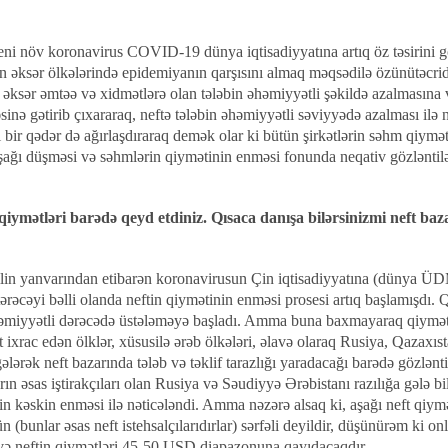
ni növ koronavirus COVID-19 dünya iqtisadiyyatına artıq öz təsirini g
 əksər ölkələrində epidemiyanın qarşısını almaq məqsədilə özünütəcrid
, əksər əmtəə və xidmətlərə olan tələbin əhəmiyyətli şəkildə azalmasına 
sinə gətirib çıxararaq, neftə tələbin əhəmiyyətli səviyyədə azalması il
 bir qədər də ağırlaşdıraraq demək olar ki bütün şirkətlərin səhm qiymət
aşağı düşməsi və səhmlərin qiymətinin enməsi fonunda neqativ gözləntilər
 qiymətləri barədə qeyd etdiniz. Qısaca danışa bilərsinizmi neft ba
ilin yanvarından etibarən koronavirusun Çin iqtisadiyyatına (dünya ÜD
tərəcəyi bəlli olanda neftin qiymətinin enməsi prosesi artıq başlamışdı. Q
həmiyyətli dərəcədə üstələməyə başladı. Amma buna baxmayaraq qiymət 
t ixrac edən ölklər, xüsusilə ərəb ölkələri, əlavə olaraq Rusiya, Qazaxıs
gələrək neft bazarında tələb və təklif tarazlığı yaradacağı barədə gözlən
rın əsas iştirakçıları olan Rusiya və Səudiyyə Ərəbistanı razılığa gələ 
rupu
in kəskin enməsi ilə nəticələndi. Amma nəzərə alsaq ki, aşağı neft qiym
(bunlar əsas neft istehsalçılarıdırlar) sərfəli deyildir, düşünürəm ki onl
rşı mübarizə
və neftin qiymətləri 45-50 USD diapazonuna qayıdacaqdır.