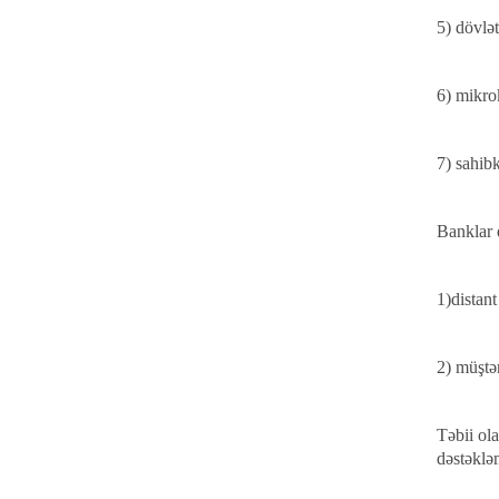
5) dövlət
6) mikrok
7) sahibk
Banklar 
1)distant
2) müştə
Təbii ol
dəstəkləm