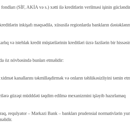
 fondları (SİF, AKİA və s.) xətti ilə kreditlərin verilməsi işinin gücləndi
reditlərin inkişafı məqsədilə, xüsusilə regionlarda bankların dəstəklənm
arlıq və istehlak kredit müştərilərinin kreditləri üzrə fazilərin bir hissəs
da öz növbəsində bunları etməlidir:
 xidmət kanallarını təkmilləşdirmək və onların təhlükəsizliyini təmin et
rilərə güzəşt müdddəti təqdim edilmə mexanizmini işləyib hazırlamaq
araq, requlyator – Mərkəzi Bank – bankları prudensial normativlərin yum
əlidir.