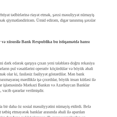
ehtiyat tədbirlərinə riayət etmək, şəxsi məsuliyyət nümayiş
ksək qiymətləndirirəm. Ümid edirəm, digər tanınmış şəxslər
r və xüsusilə Bank Respublika bu istiqamətdə hansı
ni dərk edərək qarşıya çıxan yeni tələblərə doğru rekasiya
rların pul vəsaitlərini operativ köçürdülər və böyük əhali
mək olar ki, fasiləsiz fəaliyyət göstərdilər. Mən bank
axmayaraq mərdliklə işə çıxırdılar, böyük insan kütləsi ilə
ngdar işləməsində Mərkəzi Bankın və Azərbaycan Banklar
 vacib qərarlar verilmişdir.
 bir daha öz sosial məsuliyyətini nümayiş etdirdi. Belə
 tətbiq etməyərək banklar arasında əhali ilə aparılan