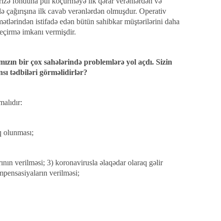
rizə fonduna pul köçürməyə ilk qərar verənlərdən və
ə çağırışına ilk cavab verənlərdən olmuşdur. Operativ
ətlərindən istifadə edən bütün sahibkar müştərilərini daha
keçirmə imkanı vermişdir.
mızın bir çox sahələrində problemlərə yol açdı. Sizin
sı tədbiləri görməlidirlər?
malıdır:
q olunması;
ının verilməsi; 3) koronavirusla əlaqədar olaraq gəlir
mpensasiyaların verilməsi;