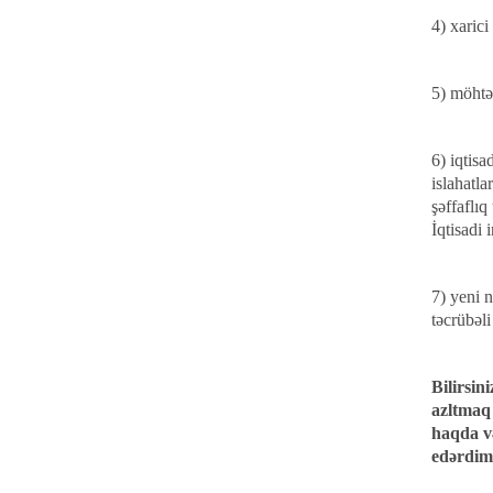
4) xaric
5) möhtək
6) iqtis
islahatla
şəffaflıq
İqtisadi 
7) yeni n
təcrübəli
Bilirsin
azltmaq 
haqda və
edərdim