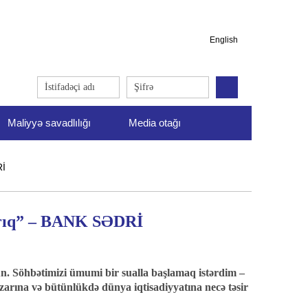
English
Maliyyə savadlılığı
Media otağı
Rİ
azırıq” – BANK SƏDRİ
un. Söhbətimizi ümumi bir sualla başlamaq istərdim –
arına və bütünlükdə dünya iqtisadiyyatına necə təsir