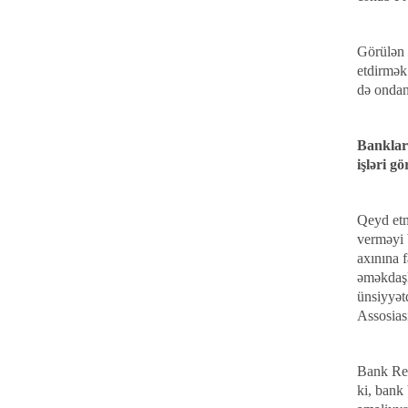
Görülən 
etdirmək
də ondan
Banklar 
işləri g
Qeyd etm
verməyi b
axınına f
əməkdaşla
ünsiyyət
Assosiasi
Bank Res
ki, bank 