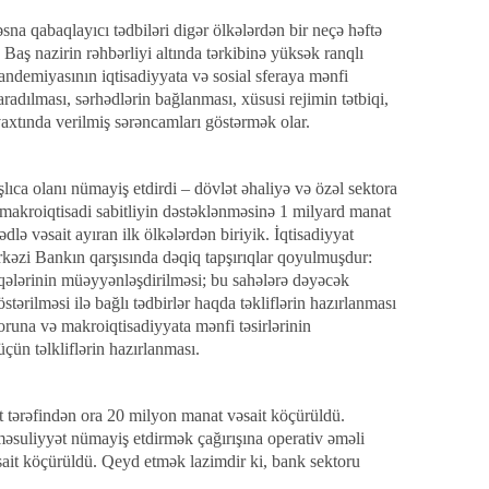
na qabaqlayıcı tədbiləri digər ölkələrdən bir neçə həftə
 Baş nazirin rəhbərliyi altında tərkibinə yüksək ranqlı
andemiyasının iqtisadiyyata və sosial sferaya mənfi
radılması, sərhədlərin bağlanması, xüsusi rejimin tətbiqi,
vaxtında verilmiş sərəncamları göstərmək olar.
ıca olanı nümayiş etdirdi – dövlət əhaliyə və özəl sektora
ə makroiqtisadi sabitliyin dəstəklənməsinə 1 milyard manat
lə vəsait ayıran ilk ölkələrdən biriyik. İqtisadiyyat
rkəzi Bankın qarşısında dəqiq tapşırıqlar qoyulmuşdur:
ələrinin müəyyənləşdirilməsi; bu sahələrə dəyəcək
ərilməsi ilə bağlı tədbirlər haqda təkliflərin hazırlanması
runa və makroiqtisadiyyata mənfi təsirlərinin
çün təlkliflərin hazırlanması.
t tərəfindən ora 20 milyon manat vəsait köçürüldü.
l məsuliyyət nümayiş etdirmək çağırışına operativ əməli
ait köçürüldü. Qeyd etmək lazimdir ki, bank sektoru