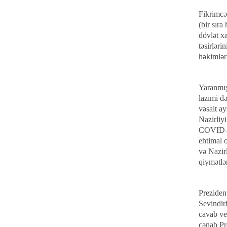
Fikrimcə
(bir sıra
dövlət x
təsirlər
həkimlər
Yaranmış
lazımi d
vəsait ay
Nazirliy
COVID-19
ehtimal o
və Nazir
qiymətlən
Preziden
Sevindiri
cavab ve
cənab Pr