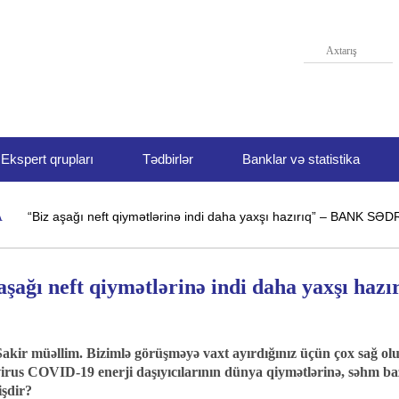
Ekspert qrupları
Tədbirlər
Banklar və statistika
“Biz aşağı neft qiymətlərinə indi daha yaxşı hazırıq” – BANK SƏD
A
aşağı neft qiymətlərinə indi daha yaxşı h
akir müəllim. Bizimlə görüşməyə vaxt ayırdığınız üçün çox sağ ol
rus COVID-19 enerji daşıyıcılarının dünya qiymətlərinə, səhm baz
işdir?