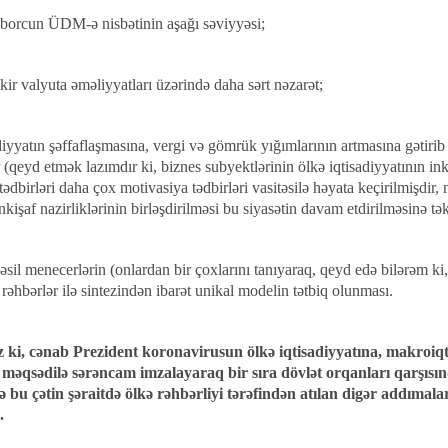
i borcun ÜDM-ə nisbətinin aşağı səviyyəsi;
ir valyuta əməliyyatları üzərində daha sərt nəzarət;
adiyyatın şəffaflaşmasına, vergi və gömrük yığımlarının artmasına gətiri
r (qeyd etmək lazımdır ki, biznes subyektlərinin ölkə iqtisadiyyatının i
 tədbirləri daha çox motivasiya tədbirləri vasitəsilə həyata keçirilmişdir,
inkişaf nazirliklərinin birləşdirilməsi bu siyasətin davam etdirilməsinə tə
əsil menecerlərin (onlardan bir çoxlarını tanıyaraq, qeyd edə bilərəm ki,
 rəhbərlər ilə sintezindən ibarət unikal modelin tətbiq olunması.
iz ki, cənab Prezident koronavirusun ölkə iqtisadiyyatına, makroiqti
məqsədilə sərəncam imzalayaraq bir sıra dövlət orqanları qarşısı
 bu çətin şəraitdə ölkə rəhbərliyi tərəfindən atılan digər addımala
.