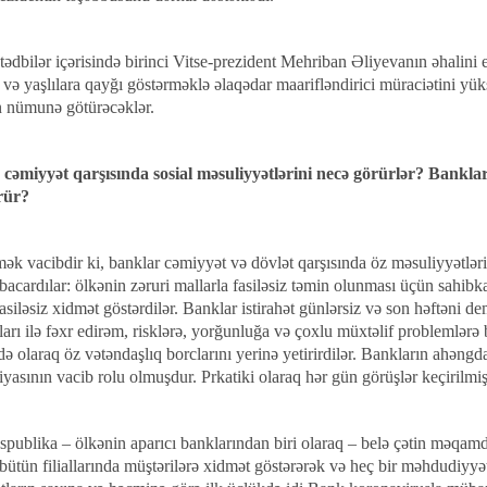
tədbilər içərisində birinci Vitse-prezident Mehriban Əliyevanın əhalini 
 və yaşlılara qayğı göstərməklə əlaqədar maarifləndirici müraciətini yü
 nümunə götürəcəklər.
cəmiyyət qarşısında sosial məsuliyyətlərini necə görürlər? Bankla
örür?
ək vacibdir ki, banklar cəmiyyət və dövlət qarşısında öz məsuliyyətləri
acardılar: ölkənin zəruri mallarla fasiləsiz təmin olunması üçün sahibka
asiləsiz xidmət göstərdilər. Banklar istirahət günlərsiz və son həftəni de
rı ilə fəxr edirəm, risklərə, yorğunluğa və çoxlu müxtəlif problemlərə b
də olaraq öz vətəndaşlıq borclarını yerinə yetirirdilər. Bankların ahə
yasının vacib rolu olmuşdur. Prkatiki olaraq hər gün görüşlər keçirilmiş,
publika – ölkənin aparıcı banklarından biri olaraq – belə çətin məqamda
bütün filiallarında müştərilərə xidmət göstərərək və heç bir məhdudiyyət