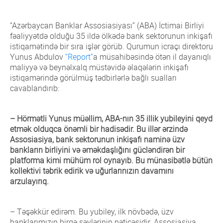
Gələcək tədbirlər
Banklar və statistika
Qaydalar
Ödəniş sistemləri və rəqəmsal bankçılıq
Qrupun üzvləri
Ümumi məlumat
Törəmə qurumlar
Üzvlərin siyahısı
Ümumi yığıncaq
Forum və Konfranslar
Metedoloji sənədlər
“Azərbaycan Banklar Assosiasiyası” (ABA) İctimai Birliyi
Bankların siyahısı
Maliyyə savadlılığı
Kredit işi
Qrupun üzvləri
Ümumi məlumat
Nizamnamə
Rəyasət Heyəti
Azərbaycan Bank və Maliyyə Tədris Mərkəzi
fəaliyyətdə olduğu 35 ildə ölkədə bank sektorunun inkişafı
Sosial-mədəni tədbirlər
Valyuta tənzimi
Toplu
istiqamətində bir sıra işlər görüb. Qurumun icraçı direktoru
İnsan resursları
Qrupun üzvləri
Ümumi məlumat
MS portalı
Strateji plan
Audit Komitəsi
Biləsuvar bağça-lisey-məktəb kompleksi
Media otağı
Seminarlar
Yunus Abdulov
Digər
“Report”
a müsahibəsində ötən il dayanıqlı
Renkinqlər
Komplayns
Qrupun üzvləri
Ümumi məlumat
MS layihəsi
maliyyə və beynəlxalq müstəvidə əlaqələrin inkişafı
Beynəlxalq əlaqələr
İcra Aparatı
Banklar və Biznes Qəzeti
Qalereya
Xəbərlər
Makromaliyyə
istiqamərində görülmüş tədbirlərlə bağlı sualları
Maliyyə və mühasibatlıq üzrə Ekspert Qrupu
Qrupun üzvləri
Ümumi məlumat
Tədbirlər
İllik hesabat
Sxematik təsvir
Bank Ombudsmanı
Lotereyalar
cavablandırıb:
Müsahibələr
Bank sektoru üzrə dayanıqlı maliyyələşdirmələrə
Marketinq və PR
Qrupun üzvləri
Ümumi məlumat
Analitik hesabatlar
Layihələr
Münsiflər Məhkəməsi
dair hesabat
Məlumatlardan istifadə qaydaları
Ticarətin və layihələrin maliyyələşdirilməsi
Qrupun üzvləri
Ümumi məlumat
Araşdırmalar
Brandbook
Banklar və Biznes Jurnalı
– Hörmətli Yunus müəllim, ABA-nın 35 illik yubileyini qeyd
Digər hesabatlar
Media sorğuları üzrə ekspertlər
etmək olduqca önəmli bir hadisədir. Bu illər ərzində
Xəzinədarlıq və İnvestisiyaların İdarə Olunması
Qrupun üzvləri
Ümumi məlumat
Məqalələr
Bank İnformasiya Texnologiyaları Mərkəzi
Assosiasiya, bank sektorunun inkişafı naminə üzv
Daxili audit
Qrupun üzvləri
Ümumi məlumat
bankların birliyini və əməkdaşlığını gücləndirən bir
Kitablar
Alternativ Bankçılıq Şurası
platforma kimi mühüm rol oynayıb. Bu münasibətlə bütün
Risklərin İdarə Edilməsi
Qrupun üzvləri
Qrupun üzvləri
VTP portalı
kollektivi təbrik edirik və uğurlarınızın davamını
arzulayırıq.
Maliyyə xidmətləri istehlakçılarının hüquqlarının
Ümumi məlumat
müdafiəsi
Qrupun üzvləri
Pərakəndə bankçılıq və kredit sığortası məhsulları
Ümumi məlumat
– Təşəkkür edirəm. Bu yubiley, ilk növbədə, üzv
Ekspert Qrupu
banklarımızın birgə səylərinin nəticəsidir. Assosiasiya