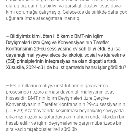
Qrupun üzvləri
olaraq biz daim bu birliyi və qarşılıqlı dəstəyi əsas dəyər
Rəqəmsal ödənişlər sahəsində fırıldaqçılıq
Ümumi məlumat
kimi qorumağa çalışmışıq. Gələcəkdə də birlikdə daha çox
əməliyyatlarına qarşı mübarizə
Qrupun üzvləri
uğurlara imza atacağımıza inanırıq.
ESİ və Dayanıqlı bankçılıq
Ümumi məlumat
Data və Süni intellekt üzrə Ekspert Qrupu
Qrupun üzvləri
– Bildiyimiz kimi, ötən il ölkəmiz BMT-nin İqlim
Dəyişmələri üzrə Çərçivə Konvensiyasının Tərəflər
Konfransının 29-cu sessiyasına ev sahibliyi etdi. Bu isə
dayanıqlı maliyyəyə, eləcə də, ekoloji, sosial və idarəetmə
(ESİ) prinsiplərinin inteqrasiyasına olan diqqəti artırdı.
Xüsusilə, 2024-cü ildə bu istiqamətdə hansı işlər görüldü?
– ESİ amillərini maliyyə institutlarının qərarvermə
prosesində nəzərə alması dayanıqlı maliyyənin əsas
hissəsidir. BMT-nin İqlim Dəyişmələri üzrə Çərçivə
Konvensiyasının Tərəflər Konfransının 29-cu sessiyasının
(COP29) Azərbaycanda keçirilməsi beynəlxalq səviyyədə
ölkəmizin üzərinə götürdüyü ən mühüm öhdəliklərdən biri
hesab edilir və iqlim dəyişmələrinə qarşı mübarizədə bir
sıra vacib təşəbbüslər irəli sürülüb.