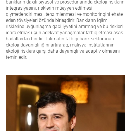
bankların daxili siyasət və prosedurlarında ekoloji risklərin
inteqrasiyasını, risklərin müəyyən edilməsi,
qiymətləndirilməsi, tənzimlənməsi və monitorinqini əhatə
edən tövsiyələri özündə birləşdirir. Bankların iqlim
risklərinə uyğunlaşma qabiliyyətini artırmaq və bu riskləri
idarə etmək üçün adekvat yanaşmalar tətbiq etməsi əsas
hədəflərdən biridir. Təlimatın tətbiqi bank sektorunun
ekoloji dayanıqlılığını artıraraq, maliyyə institutlarının
ekoloji risklərə qarşı daha dayanıqlı və adaptiv olmasını
təmin edir.