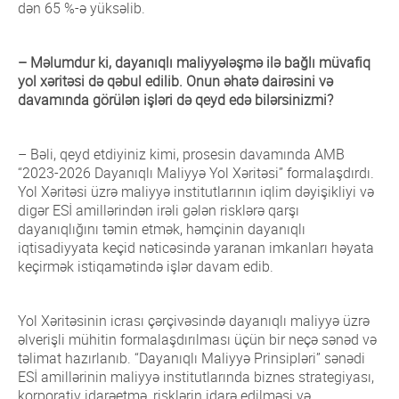
dən 65 %-ə yüksəlib.
– Məlumdur ki, dayanıqlı maliyyələşmə ilə bağlı müvafiq
yol xəritəsi də qəbul edilib. Onun əhatə dairəsini və
davamında görülən işləri də qeyd edə bilərsinizmi?
– Bəli, qeyd etdiyiniz kimi, prosesin davamında AMB
“2023-2026 Dayanıqlı Maliyyə Yol Xəritəsi” formalaşdırdı.
Yol Xəritəsi üzrə maliyyə institutlarının iqlim dəyişikliyi və
digər ESİ amillərindən irəli gələn risklərə qarşı
dayanıqlığını təmin etmək, həmçinin dayanıqlı
iqtisadiyyata keçid nəticəsində yaranan imkanları həyata
keçirmək istiqamətində işlər davam edib.
Yol Xəritəsinin icrası çərçivəsində dayanıqlı maliyyə üzrə
əlverişli mühitin formalaşdırılması üçün bir neçə sənəd və
təlimat hazırlanıb. “Dayanıqlı Maliyyə Prinsipləri” sənədi
ESİ amillərinin maliyyə institutlarında biznes strategiyası,
korporativ idarəetmə, risklərin idarə edilməsi və