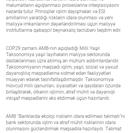
məlumatların açıqlanması proseslərinə inteqrasiyasını
nəzərdə tutur. Prinsiplər iqlim dəyişmələri və ESİ
amillərinin yaratdığı risklərin idarə olunması və yeni
maliyyə imkanlarının dəyərləndirilməsi üçün maliyyə
institutlarına qabaqcıl beynəlxalq təcrübəni təqdim edir.
COP29 zamanı AMB-nin açıqladığı Milli Yaşıl
Taksonomiya yaşıl layihələrin maliyyə sektorunda
dəstəklənməsi üzrə atılmış ən mühüm addımlardandır.
Taksonomiyanın məqsədi iqlim, yaşıl, sosial və yaxud
dayanıqlılıq məqsədlərinə xidmət edən fəaliyyətləri
müəyyən edərək təsnifatlaşdırmaqdır. Taksonomiya
mövcud milli qanunları, siyasətləri və qaydaları özündə
birləşdirərək, ölkənin iqlimin, ətraf mühit və dayanıqlı
inkişaf məqsədlərini əks etdirmək üçün hazırlanıb.
AMB “Banklarda ekoloji risklərin idarə edilməsi təlimatı”nı
bank sektorunda iqlim və ətraf mühit risklərinin idarə
olunmasını gücləndirmək məqsədilə hazırlayıb. Təlimat