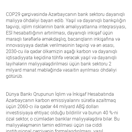
COP29 çərçivəsində Azərbaycanın bank sektoru dayanıqlı
maliyyə öhdəliyi bəyan edib. Yaşıl və dayanıqlı bankçılığın
təşviqi, iqlim risklərinin bank əməliyyatlarına inteqrasiyası,
ESİ hesabatlığının artırılması, dayanıqlı inkişaf üçün
maraqlı tərəflərlə əməkdaşlıq, bacarıqların inkişafına və
innovasiyaya dəstək verilməsinin təşviqi və ən əsası,
2030-cu ilə qədər ölkəmizin aşağı karbon və dayanıqlı
iqtisadiyyata keçidinə töhfə verəcək yaşıl və dayanıqlı
layihələrin maliyyələşdirilməsi üçün bank sektoru 2
milyard manat məbləğində vəsaitin ayrılması öhdəliyi
götürüb.
Dünya Bankı Qrupunun İqlim və İnkişaf Hesabatında
Azərbaycanın karbon emissiyalarını sürətlə azaltmaq
üçün 2060-cı ilə qədər 44 milyard ABŞ dolları
investisiyaya ehtiyac olduğu bildirilir və bunun 40 %-ni
özəl sektor, o cümlədən banklar maliyyələşdirə bilər. Bu
maliyyələşmənin təmin edilməsi üçün isə ciddi
institusional çərçivənin formalaşdırılması, yaşıl