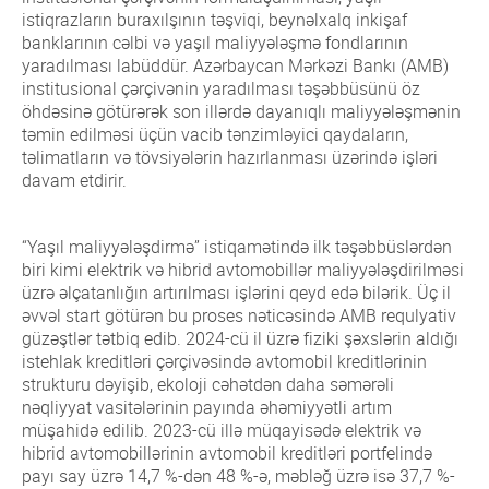
istiqrazların buraxılşının təşviqi, beynəlxalq inkişaf
banklarının cəlbi və yaşıl maliyyələşmə fondlarının
yaradılması labüddür. Azərbaycan Mərkəzi Bankı (AMB)
institusional çərçivənin yaradılması təşəbbüsünü öz
öhdəsinə götürərək son illərdə dayanıqlı maliyyələşmənin
təmin edilməsi üçün vacib tənzimləyici qaydaların,
təlimatların və tövsiyələrin hazırlanması üzərində işləri
davam etdirir.
“Yaşıl maliyyələşdirmə” istiqamətində ilk təşəbbüslərdən
biri kimi elektrik və hibrid avtomobillər maliyyələşdirilməsi
üzrə əlçatanlığın artırılması işlərini qeyd edə bilərik. Üç il
əvvəl start götürən bu proses nəticəsində AMB requlyativ
güzəştlər tətbiq edib. 2024-cü il üzrə fiziki şəxslərin aldığı
istehlak kreditləri çərçivəsində avtomobil kreditlərinin
strukturu dəyişib, ekoloji cəhətdən daha səmərəli
nəqliyyat vasitələrinin payında əhəmiyyətli artım
müşahidə edilib. 2023-cü illə müqayisədə elektrik və
hibrid avtomobillərinin avtomobil kreditləri portfelində
payı say üzrə 14,7 %-dən 48 %-ə, məbləğ üzrə isə 37,7 %-