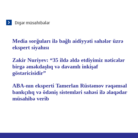
Digər müsahibələr
Media sorğuları ilə bağlı aidiyyəti sahələr üzrə
ekspert siyahısı
Zakir Nuriyev: “35 ildə əldə etdiyimiz nəticələr
birgə əməkdaşlıq və davamlı inkişaf
göstəricisidir”
ABA-nın eksperti Tamerlan Rüstəmov rəqəmsal
bankçılıq və ödəniş sistemləri sahəsi ilə əlaqədar
müsahibə verib