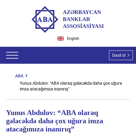
AZƏRBAYCAN
BANKLAR
ASSOSİASİYASI
English
Daxil ol
ABA
ABA haqqında
Yunus Abdulov: “ABA olaraq gələcəkdə daha çox uğura
imza atacağımıza inanırıq”
ABA-nın tarixi
Hüquqi aktlar
Missiyamız və vizyonumuz
Qanunlar
Ekspert qrupları
Yunus Abdulov: “ABA olaraq
Dəyərlərimiz
Azərbaycan Respublikası Prezidentinin aktları
gələcəkdə daha çox uğura imza
Hüquqi məsələlər
Tədbirlər
Üzvlərimiz
atacağımıza inanırıq”
Nazirlər Kabinetinin aktları
İT və İT təhlükəsizlik
Ümumi məlumat
Təşkilatı struktur
Üzvlük şərtləri