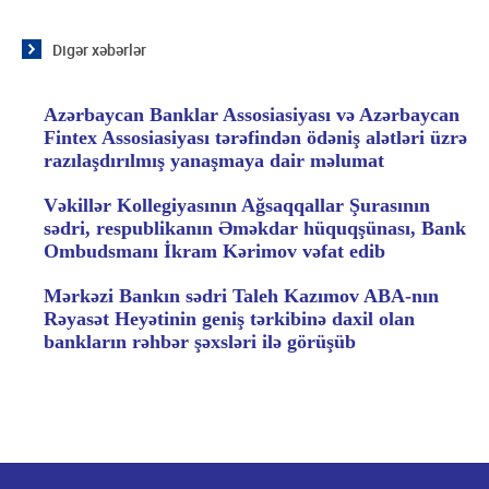
Digər xəbərlər
Azərbaycan Banklar Assosiasiyası və Azərbaycan
Fintex Assosiasiyası tərəfindən ödəniş alətləri üzrə
razılaşdırılmış yanaşmaya dair məlumat
Vəkillər Kollegiyasının Ağsaqqallar Şurasının
sədri, respublikanın Əməkdar hüquqşünası, Bank
Ombudsmanı İkram Kərimov vəfat edib
Mərkəzi Bankın sədri Taleh Kazımov ABA-nın
Rəyasət Heyətinin geniş tərkibinə daxil olan
bankların rəhbər şəxsləri ilə görüşüb