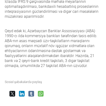
Qrupun üzvləri
İclasda IFRS 9 çərçivəsində mərhələ meyarlarının
Rəqəmsal ödənişlər sahəsində fırıldaqçılıq
Ümumi məlumat
optimallaşdırılması, bankdaxili hesabatlılıq proseslərinin
əməliyyatlarına qarşı mübarizə
inteqrasiyasının gücləndirilməsi və digər cari məsələlərin
Qrupun üzvləri
müzakirəsi aparılmisdir.
ESİ və Dayanıqlı bankçılıq
Ümumi məlumat
Data və Süni intellekt üzrə Ekspert Qrupu
Qrupun üzvləri
Qeyd edək ki, Azərbaycan Banklar Assosiasiyası (ABA)
1990-cı ildə kommersiya bankları tərəfindən təsis edilib.
ABA-nın əsas məqsədi üzv-təşkilatların maraqlarını
qorumaq, onların müxtəlif növ işgüzar xidmətlərə olan
ehtiyaclarının ödənilməsinə dəstək göstərmək və
fəaliyyətlərini əlaqələndirməkdən ibarətdir. Hazırda, 21
bank və 2 qeyri-bank kredit təşkilatı, 3 digər təşkilat
olmaqla, ümumilikdə 27 təşkilat ABA-nın üzvüdür.
Sosial şəbəkələrdə paylaş