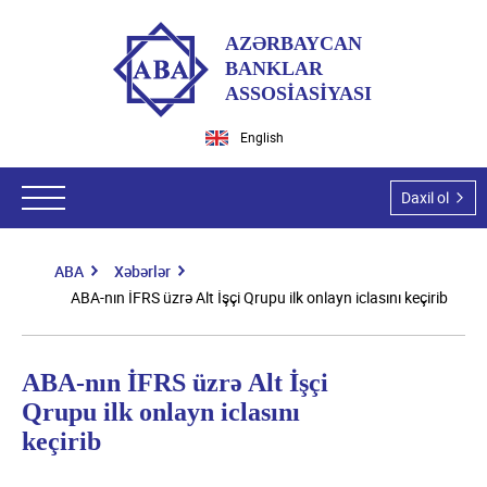
AZƏRBAYCAN
BANKLAR
ASSOSİASİYASI
English
Daxil ol
ABA
Xəbərlər
ABA haqqında
ABA-nın İFRS üzrə Alt İşçi Qrupu ilk onlayn iclasını keçirib
ABA-nın tarixi
Hüquqi aktlar
Missiyamız və vizyonumuz
ABA-nın İFRS üzrə Alt İşçi
Qanunlar
Ekspert qrupları
Qrupu ilk onlayn iclasını
Dəyərlərimiz
Azərbaycan Respublikası Prezidentinin aktları
keçirib
Hüquqi məsələlər
Tədbirlər
Üzvlərimiz
Nazirlər Kabinetinin aktları
İT və İT təhlükəsizlik
Ümumi məlumat
Təşkilatı struktur
Üzvlük şərtləri