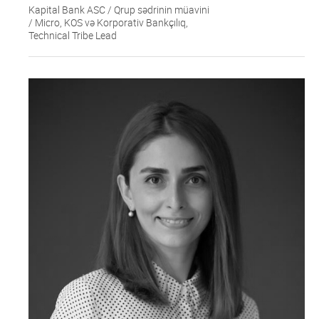
Kapital Bank ASC / Qrup sədrinin müavini
/ Micro, KOS və Korporativ Bankçılıq,
Technical Tribe Lead