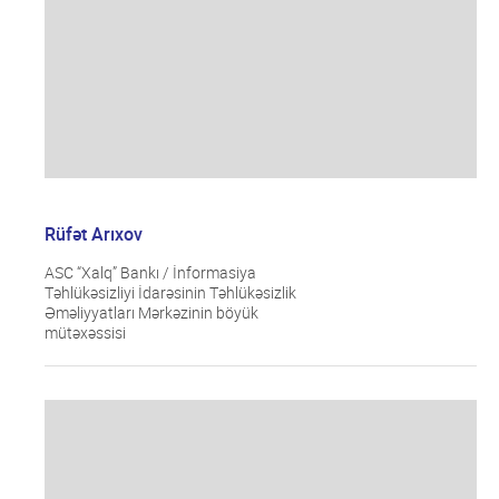
Rüfət Arıxov
ASC “Xalq” Bankı / İnformasiya
Təhlükəsizliyi İdarəsinin Təhlükəsizlik
Əməliyyatları Mərkəzinin böyük
mütəxəssisi