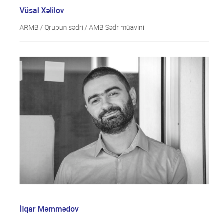
Qrupun üzvləri
Vüsal Xəlilov
Rəqəmsal ödənişlər sahəsində fırıldaqçılıq
Ümumi məlumat
əməliyyatlarına qarşı mübarizə
ARMB / Qrupun sədri / AMB Sədr müavini
Qrupun üzvləri
ESİ və Dayanıqlı bankçılıq
Ümumi məlumat
Data və Süni intellekt üzrə Ekspert Qrupu
Qrupun üzvləri
İlqar Məmmədov