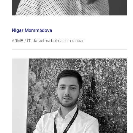
Nigar Məmmədova
ARMB / İT İdarəetmə bölməsinin rəhbəri