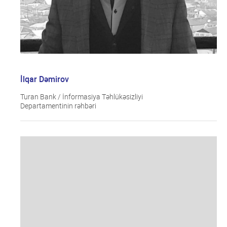
İlqar Dəmirov
Turan Bank / İnformasiya Təhlükəsizliyi
Departamentinin rəhbəri