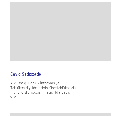
Cavid Sadıxzadə
ASC “Xalq” Bankı / İnformasiya
Təhlükəsizliyi İdarəsinin Kibertəhlükəsizlik
mühəndisliyi şöbəsinin rəisi, İdarə rəisi
v.i.e.