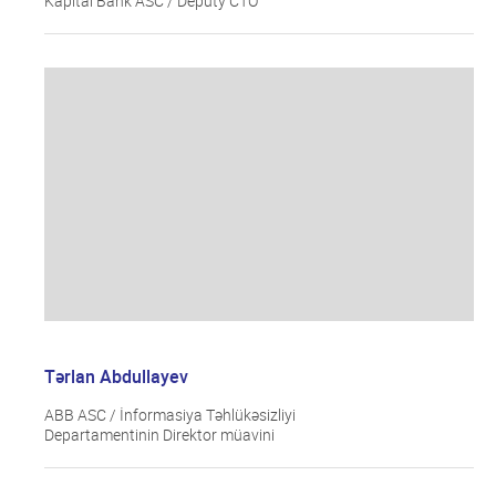
Kapital Bank ASC / Deputy CTO
Tərlan Abdullayev
ABB ASC / İnformasiya Təhlükəsizliyi
Departamentinin Direktor müavini