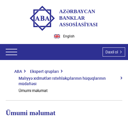
AZƏRBAYCAN
BANKLAR
ASSOSİASİYASI
English
Daxil ol
ABA
Ekspert qrupları
ABA haqqında
Maliyyə xidmətləri istehlakçılarının hüquqlarının
müdafiəsi
ABA-nın tarixi
Hüquqi aktlar
Ümumi məlumat
Missiyamız və vizyonumuz
Qanunlar
Ekspert qrupları
Dəyərlərimiz
Azərbaycan Respublikası Prezidentinin aktları
Ümumi məlumat
Hüquqi məsələlər
Tədbirlər
Üzvlərimiz
Nazirlər Kabinetinin aktları
İT və İT təhlükəsizlik
Ümumi məlumat
Təşkilatı struktur
Üzvlük şərtləri