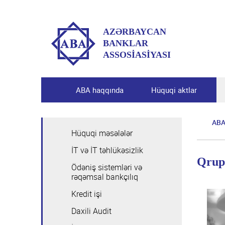
AZƏRBAYCAN
BANKLAR
ASSOSİASİYASI
ABA haqqında
Hüquqi aktlar
AB
Hüquqi məsələlər
ABA haqqında
İT və İT təhlükəsizlik
ABA-nın tarixi
Hüquqi aktlar
Qrup
Ödəniş sistemləri və
Missiyamız və vizyonumuz
rəqəmsal bankçılıq
Qanunlar
Ekspert qrupları
Dəyərlərimiz
Kredit işi
Azərbaycan Respublikası Prezidentinin aktları
Hüquqi məsələlər
Tədbirlər
Üzvlərimiz
Daxili Audit
Nazirlər Kabinetinin aktları
İT və İT təhlükəsizlik
Ümumi məlumat
Təşkilatı struktur
Üzvlük şərtləri