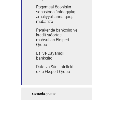
ESİ və Dayanıqlı bankçılıq
Qrupun üzvləri
Ümumi məlumat
Rəqəmsal ödənişlər
sahəsində fırıldaqçılıq
Data və Süni intellekt üzrə Ekspert Qrupu
Qrupun üzvləri
əməliyyatlarına qarşı
mübarizə
Pərakəndə bankçılıq və
kredit sığortası
məhsulları Ekspert
Qrupu
Esi və Dayanıqlı
bankçılıq
Data və Süni intellekt
üzrə Ekspert Qrupu
Xəritədə göstər