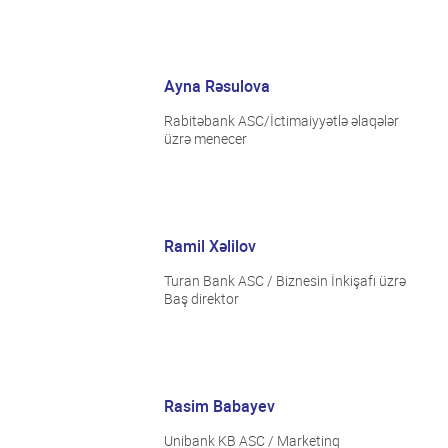
Ayna Rəsulova
Rabitəbank ASC/İctimaiyyətlə əlaqələr
üzrə menecer
Ramil Xəlilov
Turan Bank ASC / Biznesin İnkişafı üzrə
Baş direktor
Rasim Babayev
Unibank KB ASC / Marketinq