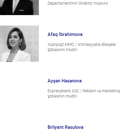
Departamentinin Direktor müavini
Afaq İbrahimova
Azərpoçt MMC / İctimaiyyətlə Əlaqələr
Şöbəsinin müdiri
esabat
Ayşən Həsənova
Expressbank ASC / Reklam və marketinq
şöbəsinin müdiri
iəsi
ert Qrupu
rına qarşı mübarizə
Brilyant Rəsulova