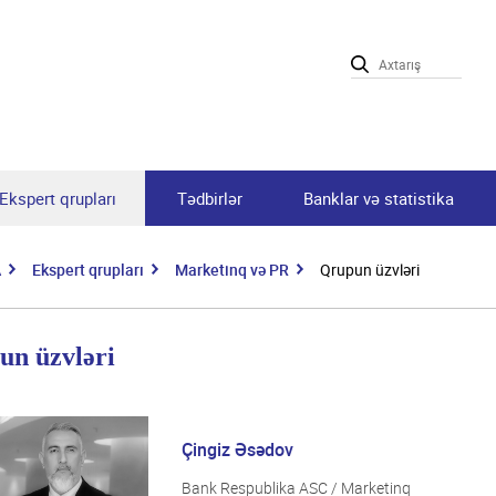
Ekspert qrupları
Tədbirlər
Banklar və statistika
A
Ekspert qrupları
Marketinq və PR
Qrupun üzvləri
un üzvləri
Çingiz Əsədov
Bank Respublika ASC / Marketinq