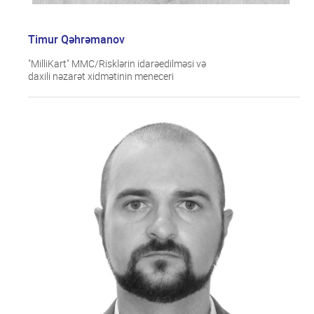
Timur Qəhrəmanov
"MilliKart" MMC/Risklərin idarəedilməsi və
daxili nəzarət xidmətinin meneceri