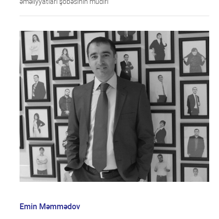
əməliyyatları şöbəsinin müdiri
Emin Məmmədov