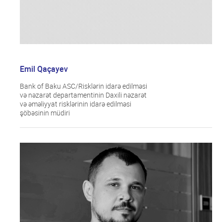
Emil Qaçayev
Bank of Baku ASC/Risklərin idarə edilməsi
və nəzarət departamentinin Daxili nəzarət
və əməliyyat risklərinin idarə edilməsi
şöbəsinin müdiri