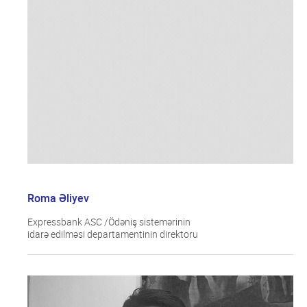
Roma Əliyev
Expressbank ASC /Ödəniş sistemərinin
idarə edilməsi departamentinin direktoru