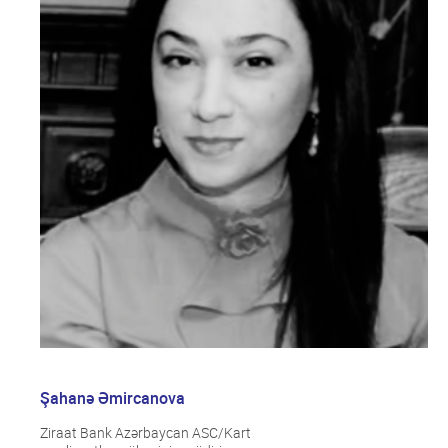
Şahanə Əmircanova
Ziraat Bank Azərbaycan ASC/Kart