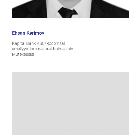
Ehsan Kərimov
Kapital Bank ASC/Rəqəmsal
əməliyyatlara nəzarət bölməsinin
Mütəxəssisi