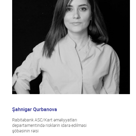
Şahnigar Qurbanova
Rabitəbank ASC/Kart əməliyyatları
departamentində risklərin idarə edilməsi
şöbəsinin rəisi