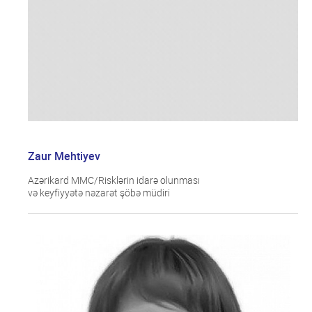
Zaur Mehtiyev
Azərikard MMC/Risklərin idarə olunması
və keyfiyyətə nəzarət şöbə müdiri