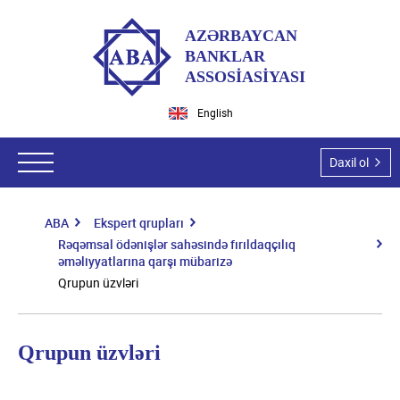
AZƏRBAYCAN
BANKLAR
ASSOSİASİYASI
English
Daxil ol
ABA
Ekspert qrupları
ABA haqqında
Rəqəmsal ödənişlər sahəsində fırıldaqçılıq
əməliyyatlarına qarşı mübarizə
ABA-nın tarixi
Hüquqi aktlar
Qrupun üzvləri
Missiyamız və vizyonumuz
Qanunlar
Ekspert qrupları
Dəyərlərimiz
Azərbaycan Respublikası Prezidentinin aktları
Qrupun üzvləri
Hüquqi məsələlər
Tədbirlər
Üzvlərimiz
Nazirlər Kabinetinin aktları
İT və İT təhlükəsizlik
Ümumi məlumat
Təşkilatı struktur
Üzvlük şərtləri