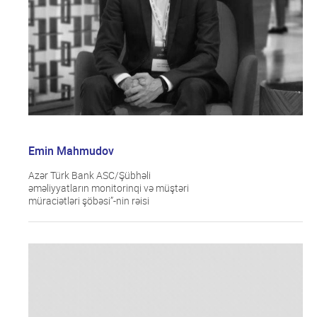
Emin Mahmudov
Azər Türk Bank ASC/Şübhəli
əməliyyatların monitorinqi və müştəri
müraciətləri şöbəsi”-nin rəisi