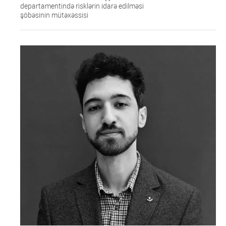
departamentində risklərin idarə edilməsi
şöbəsinin mütəxəssisi