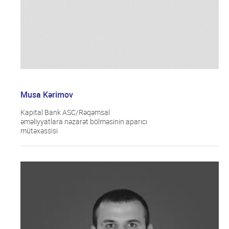
Musa Kərimov
Kapital Bank ASC/Rəqəmsal
əməliyyatlara nəzarət bölməsinin aparıcı
mütəxəssisi