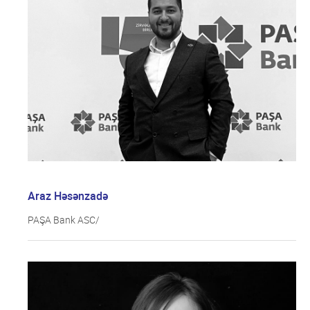
Araz Həsənzadə
PAŞA Bank ASC/