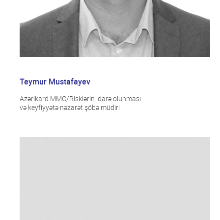
Teymur Mustafayev
Azərikard MMC/Risklərin idarə olunması
və keyfiyyətə nəzarət şöbə müdiri