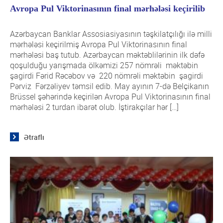
Avropa Pul Viktorinasının final mərhələsi keçirilib
Azərbaycan Banklar Assosiasiyasının təşkilatçılığı ilə milli
mərhələsi keçirilmiş Avropa Pul Viktorinasının final
mərhələsi baş tutub. Azərbaycan məktəblilərinin ilk dəfə
qoşulduğu yarışmada ölkəmizi 257 nömrəli məktəbin
şagirdi Fərid Rəcəbov və 220 nömrəli məktəbin şagirdi
Pərviz Fərzəliyev təmsil edib. May ayının 7-də Belçikanın
Brüssel şəhərində keçirilən Avropa Pul Viktorinasının final
mərhələsi 2 turdan ibarət olub. İştirakçılar hər […]
Ətraflı