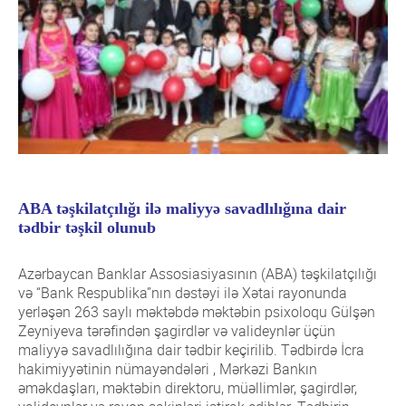
ABA təşkilatçılığı ilə maliyyə savadlılığına dair
tədbir təşkil olunub
Azərbaycan Banklar Assosiasiyasının (ABA) təşkilatçılığı
və “Bank Respublika”nın dəstəyi ilə Xətai rayonunda
yerləşən 263 saylı məktəbdə məktəbin psixoloqu Gülşən
Zeyniyeva tərəfindən şagirdlər və valideynlər üçün
maliyyə savadlılığına dair tədbir keçirilib. Tədbirdə İcra
hakimiyyətinin nümayəndələri , Mərkəzi Bankın
əməkdaşları, məktəbin direktoru, müəllimlər, şagirdlər,