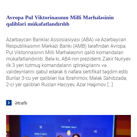
Avropa Pul Viktorinasının Milli Mərhələsinin
qalibləri mükafatlandırılıb
Azərbaycan Banklar Assosiasiyası (ABA) və Azərbaycan
Respublikasının Mərkəzi Bankı (AMB) tərəfindən Avropa
Pul Viktorinasının Milli Mərhələsinin qalib komandaları
mükafatlandırılıb. Belə ki, ABA-nın prezidenti Zakir Nuriyev
ilk 3 yeri tutmuş komandaların iştirakçılarını və
valideynlərini qəbul edərək 6 nəfərə sertifikat təqdim edib.
Bunlar 3-cü yer qalibləri İsa İbrahimov, Mələk Sahibzadə,
2-ci yer qalibləri Ruslan Hacıyev, Azər Həşimov […]
Ətraflı