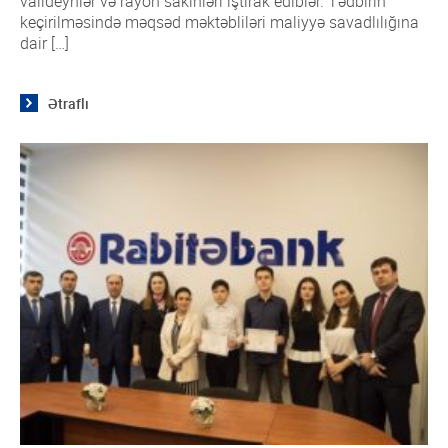
valideynlər və rayon sakinləri iştirak ediblər. Tədbirin
keçirilməsində məqsəd məktəbliləri maliyyə savadlılığına
dair […]
Ətraflı