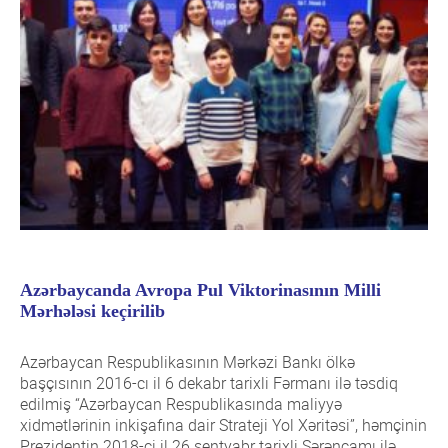
Azərbaycanda Avropa Pul Viktorinasının Milli
Mərhələsi keçirilib
Azərbaycan Respublikasının Mərkəzi Bankı ölkə
başçısının 2016-cı il 6 dekabr tarixli Fərmanı ilə təsdiq
edilmiş “Azərbaycan Respublikasında maliyyə
xidmətlərinin inkişafına dair Strateji Yol Xəritəsi”, həmçinin
Prezidentin 2018-ci il 26 sentyabr tarixli Sərəncamı ilə