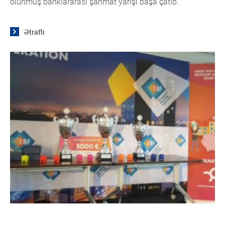
olunmuş banklararası şahmat yarışı başa çatıb.
Qrupun üzvləri
Rəqəmsal ödənişlər sahəsində fırıldaqçılıq
Ümumi məlumat
əməliyyatlarına qarşı mübarizə
Qrupun üzvləri
Ətraflı
ESİ və Dayanıqlı bankçılıq
Ümumi məlumat
Data və Süni intellekt üzrə Ekspert Qrupu
Qrupun üzvləri