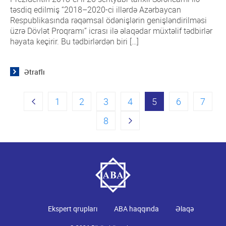
təsdiq edilmiş “2018–2020-ci illərdə Azərbaycan
Respublikasında rəqəmsal ödənişlərin genişləndirilməsi
üzrə Dövlət Proqramı” icrası ilə əlaqədar müxtəlif tədbirlər
həyata keçirir. Bu tədbirlərdən biri […]
Ətraflı
1
2
3
4
5
6
7
8
Ekspert qrupları
ABA haqqında
Əlaqə