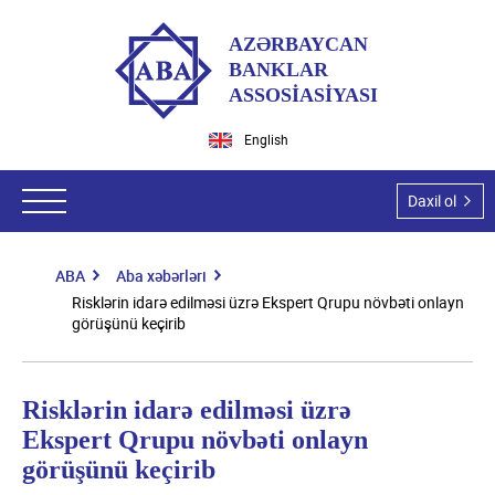
AZƏRBAYCAN
BANKLAR
ASSOSİASİYASI
English
Daxil ol
ABA
Aba xəbərləri
ABA haqqında
Risklərin idarə edilməsi üzrə Ekspert Qrupu növbəti onlayn
görüşünü keçirib
ABA-nın tarixi
Hüquqi aktlar
Missiyamız və vizyonumuz
Qanunlar
Ekspert qrupları
Risklərin idarə edilməsi üzrə
Dəyərlərimiz
Azərbaycan Respublikası Prezidentinin aktları
Ekspert Qrupu növbəti onlayn
Hüquqi məsələlər
Tədbirlər
Üzvlərimiz
görüşünü keçirib
Nazirlər Kabinetinin aktları
İT və İT təhlükəsizlik
Ümumi məlumat
Təşkilatı struktur
Üzvlük şərtləri