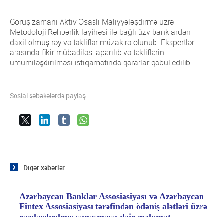
Qrupun üzvləri
Rəqəmsal ödənişlər sahəsində fırıldaqçılıq
Ümumi məlumat
əməliyyatlarına qarşı mübarizə
Görüş zamanı Aktiv Əsaslı Maliyyələşdirmə üzrə
Qrupun üzvləri
Metodoloji Rəhbərlik layihəsi ilə bağlı üzv banklardan
ESİ və Dayanıqlı bankçılıq
Ümumi məlumat
daxil olmuş rəy və təkliflər müzakirə olunub. Ekspertlər
arasında fikir mübadiləsi aparılıb və təkliflərin
Data və Süni intellekt üzrə Ekspert Qrupu
Qrupun üzvləri
ümumiləşdirilməsi istiqamətində qərarlar qəbul edilib.
Sosial şəbəkələrdə paylaş
Digər xəbərlər
Azərbaycan Banklar Assosiasiyası və Azərbaycan
Fintex Assosiasiyası tərəfindən ödəniş alətləri üzrə
razılaşdırılmış yanaşmaya dair məlumat