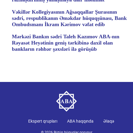
Vəkillər Kollegiyasının Ağsaqqallar Şurasının
sədri, respublikanın Əməkdar hüquqşünası, Bank
Ombudsmanı İkram Kərimov vəfat edib
Mərkəzi Bankın sədri Taleh Kazımov ABA-nın
Rəyasət Heyətinin geniş tərkibinə daxil olan
bankların rəhbər şəxsləri ilə görüşüb
Ekspert qrupları
ABA haqqında
Əlaqə
© 2026 Bütün hüquqlar qorunur